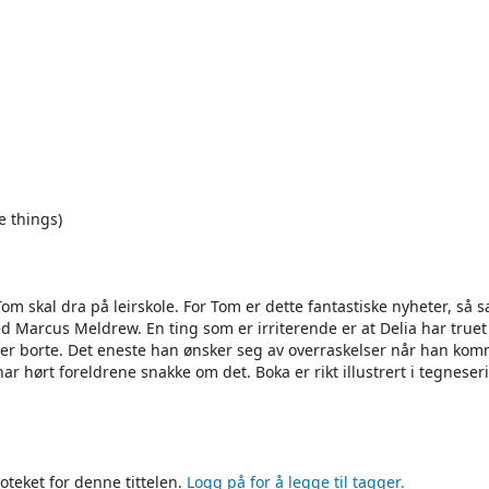
e things)
om skal dra på leirskole. For Tom er dette fantastiske nyheter, så 
Marcus Meldrew. En ting som er irriterende er at Delia har true
r borte. Det eneste han ønsker seg av overraskelser når han ko
ar hørt foreldrene snakke om det. Boka er rikt illustrert i tegneserie
oteket for denne tittelen.
Logg på for å legge til tagger.