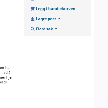
Legg i handlekurven
Lagre post
Flere søk
sant han
t med å
mmer hjem
stil.