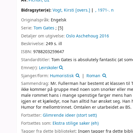
Av:
Pichon, Liz
Bidragsyter(e):
Vogt, Kirsti
[overs.]
, 1971-
. n
Originalspråk:
Engelsk
Serie:
Tom Gates
; [5]
Detaljer om utgivelse:
Oslo
Aschehoug
2016
Beskrivelse:
249 s. ill
ISBN:
9788203259647
Standardtitler:
Tom Gates is absolutely fantastic (at som
Emne(r):
Leirskoler
Sjanger/form:
Humoristisk
Roman
Sammendrag:
Mr. Fullerman har bestemt at klassen til T
ikke kommer på gruppe med noen som snorker eller med 
male rommet hans i mange spenstige farger mens han e
igjen er et kjæledyr, noe han alltid har ønsket seg. Han h
Humor for mellomtrinnet. Omtalen er utarbeidet av BS.
Fortsetter:
Glimrende ideer (stort sett)
Fortsettes som:
Ekstra stilige saker (eh)
Tagger fra dette biblioteket:
Ingen tagger fra dette bibli