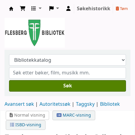
Søkehistorikk
Tøm
Flesberg bibliotek
Søk
Avansert søk
Autoritetssøk
Taggsky
Bibliotek
Normal visning
MARC-visning
ISBD-visning