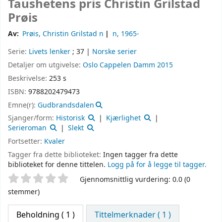
Taushetens pris
Christin Grilstad
Prøis
Av:
Prøis, Christin Grilstad n
n
, 1965-
Serie:
Livets lenker
; 37
|
Norske serier
Detaljer om utgivelse:
Oslo
Cappelen Damm
2015
Beskrivelse:
253 s
ISBN:
9788202479473
Emne(r):
Gudbrandsdalen
Sjanger/form:
Historisk
Kjærlighet
Serieroman
Slekt
Fortsetter:
Kvaler
Tagger fra dette biblioteket:
Ingen tagger fra dette
biblioteket for denne tittelen.
Logg på for å legge til tagger.
Stjernevurdering
Gjennomsnittlig vurdering: 0.0 (0
stemmer)
Beholdning
( 1 )
Tittelmerknader ( 1 )