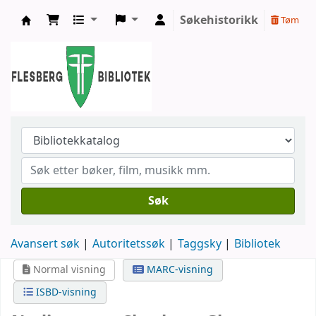
Søkehistorikk
Tøm
Flesberg bibliotek
Søk
Avansert søk
Autoritetssøk
Taggsky
Bibliotek
Normal visning
MARC-visning
ISBD-visning