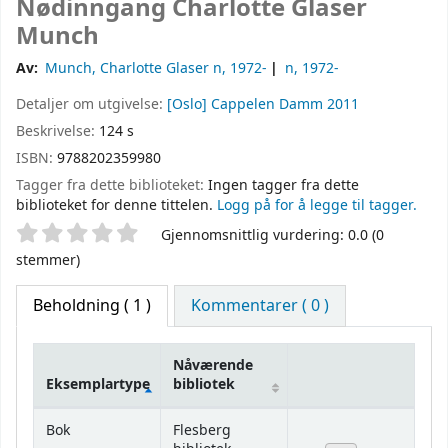
Nødinngang
Charlotte Glaser
Munch
Av:
Munch, Charlotte Glaser n
, 1972-
n
, 1972-
Detaljer om utgivelse:
[Oslo]
Cappelen Damm
2011
Beskrivelse:
124 s
ISBN:
9788202359980
Tagger fra dette biblioteket:
Ingen tagger fra dette
biblioteket for denne tittelen.
Logg på for å legge til tagger.
Stjernevurdering
Gjennomsnittlig vurdering: 0.0 (0
stemmer)
Beholdning
( 1 )
Kommentarer ( 0 )
Nåværende
Eksemplartype
bibliotek
Beholdning
Bok
Flesberg