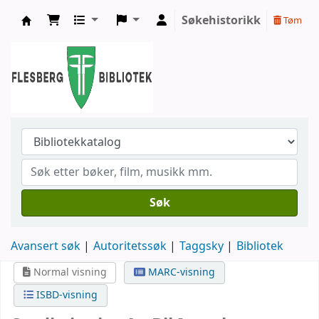
Søkehistorikk
Tøm
Flesberg bibliotek
Søk
Avansert søk
Autoritetssøk
Taggsky
Bibliotek
Normal visning
MARC-visning
ISBD-visning