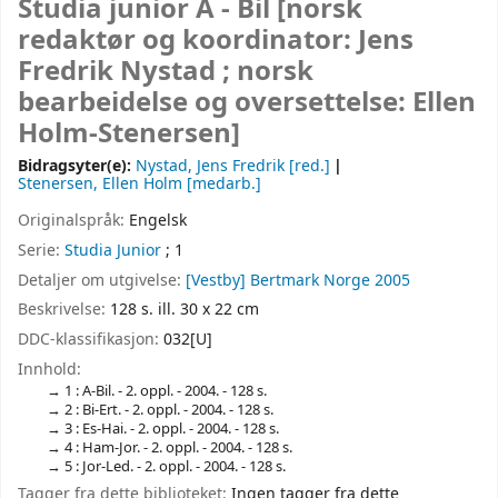
Studia junior A - Bil
[norsk
redaktør og koordinator: Jens
Fredrik Nystad ; norsk
bearbeidelse og oversettelse: Ellen
Holm-Stenersen]
Bidragsyter(e):
Nystad, Jens Fredrik
[red.]
Stenersen, Ellen Holm
[medarb.]
Originalspråk:
Engelsk
Serie:
Studia Junior
; 1
Detaljer om utgivelse:
[Vestby]
Bertmark Norge
2005
Beskrivelse:
128 s. ill. 30 x 22 cm
DDC-klassifikasjon:
032[U]
Innhold:
1 : A-Bil. - 2. oppl. - 2004. - 128 s.
2 : Bi-Ert. - 2. oppl. - 2004. - 128 s.
3 : Es-Hai. - 2. oppl. - 2004. - 128 s.
4 : Ham-Jor. - 2. oppl. - 2004. - 128 s.
5 : Jor-Led. - 2. oppl. - 2004. - 128 s.
Tagger fra dette biblioteket:
Ingen tagger fra dette