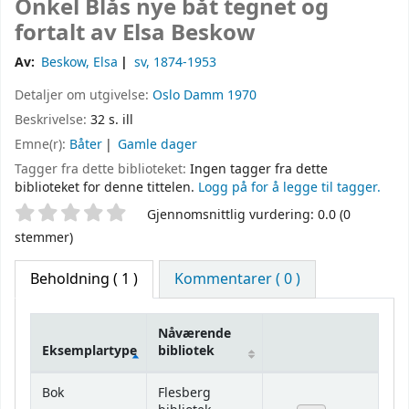
Onkel Blås nye båt
tegnet og
fortalt av Elsa Beskow
Av:
Beskow, Elsa
sv
, 1874-1953
Detaljer om utgivelse:
Oslo
Damm
1970
Beskrivelse:
32 s. ill
Emne(r):
Båter
Gamle dager
Tagger fra dette biblioteket:
Ingen tagger fra dette
biblioteket for denne tittelen.
Logg på for å legge til tagger.
Stjernevurdering
Gjennomsnittlig vurdering: 0.0 (0
stemmer)
Beholdning
( 1 )
Kommentarer ( 0 )
Nåværende
Eksemplartype
bibliotek
Beholdning
Bok
Flesberg