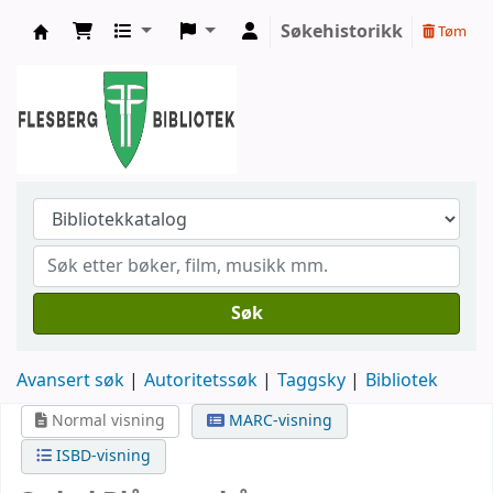
Søkehistorikk
Tøm
Flesberg bibliotek
Søk
Avansert søk
Autoritetssøk
Taggsky
Bibliotek
Normal visning
MARC-visning
ISBD-visning