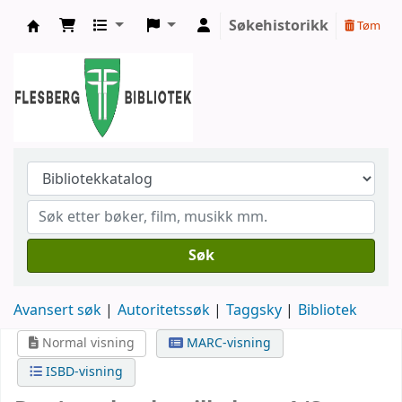
Søkehistorikk
Tøm
Flesberg bibliotek
Søk
Avansert søk
Autoritetssøk
Taggsky
Bibliotek
Normal visning
MARC-visning
ISBD-visning