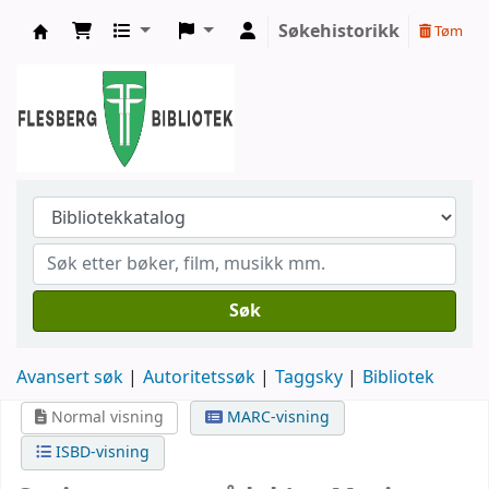
Søkehistorikk
Tøm
Flesberg bibliotek
Søk
Avansert søk
Autoritetssøk
Taggsky
Bibliotek
Normal visning
MARC-visning
ISBD-visning