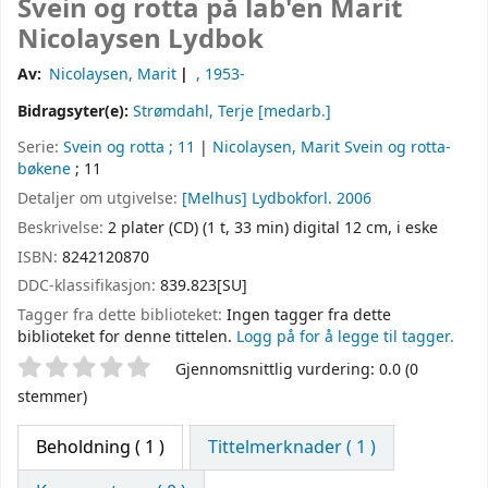
Svein og rotta på lab'en
Marit
Nicolaysen
Lydbok
Av:
Nicolaysen, Marit
, 1953-
Bidragsyter(e):
Strømdahl, Terje
[medarb.]
Serie:
Svein og rotta ; 11
|
Nicolaysen, Marit Svein og rotta-
bøkene
; 11
Detaljer om utgivelse:
[Melhus]
Lydbokforl.
2006
Beskrivelse:
2 plater (CD) (1 t, 33 min) digital 12 cm, i eske
ISBN:
8242120870
DDC-klassifikasjon:
839.823[SU]
Tagger fra dette biblioteket:
Ingen tagger fra dette
biblioteket for denne tittelen.
Logg på for å legge til tagger.
Stjernevurdering
Gjennomsnittlig vurdering: 0.0 (0
stemmer)
Beholdning
( 1 )
Tittelmerknader ( 1 )