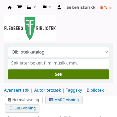
Søkehistorikk
Tøm
Flesberg bibliotek
Søk
Avansert søk
Autoritetssøk
Taggsky
Bibliotek
Normal visning
MARC-visning
ISBD-visning