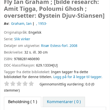
Fly
Ian Graham ; [bilde research:
Amit Tigga, Poloumi Ghosh ;
oversetter: Øystein Djuv-Stiansen]
Av:
Graham, Ian
, 1953-
Originalspråk:
Engelsk
Serie:
Slik virker
Detaljer om utgivelse:
Risør
Estess-forl.
2008
Beskrivelse:
32 s. ill. 30 cm
ISBN:
9788281460690
DDC-klassifikasjon:
629.13334[U]
Tagger fra dette biblioteket:
Ingen tagger fra dette
biblioteket for denne tittelen.
Logg på for å legge til tagger.
Stjernevurdering
Gjennomsnittlig vurdering: 0.0 (0
stemmer)
Beholdning
( 1 )
Kommentarer ( 0 )