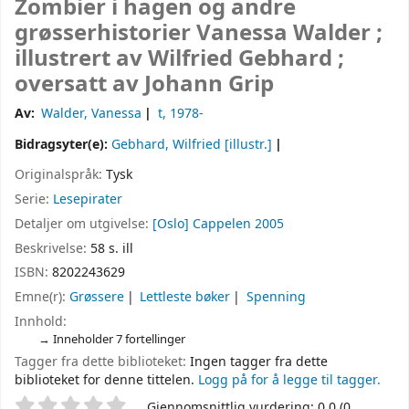
Zombier i hagen og andre
grøsserhistorier
Vanessa Walder ;
illustrert av Wilfried Gebhard ;
oversatt av Johann Grip
Av:
Walder, Vanessa
t
, 1978-
Bidragsyter(e):
Gebhard, Wilfried
[illustr.]
Originalspråk:
Tysk
Serie:
Lesepirater
Detaljer om utgivelse:
[Oslo]
Cappelen
2005
Beskrivelse:
58 s. ill
ISBN:
8202243629
Emne(r):
Grøssere
Lettleste bøker
Spenning
Innhold:
Inneholder 7 fortellinger
Tagger fra dette biblioteket:
Ingen tagger fra dette
biblioteket for denne tittelen.
Logg på for å legge til tagger.
Stjernevurdering
Gjennomsnittlig vurdering: 0.0 (0