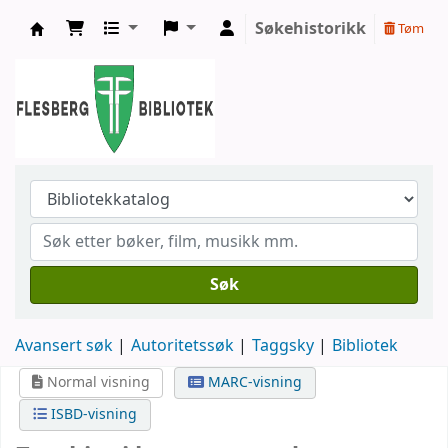
Søkehistorikk
Tøm
Flesberg bibliotek
Søk
Avansert søk
Autoritetssøk
Taggsky
Bibliotek
Normal visning
MARC-visning
ISBD-visning