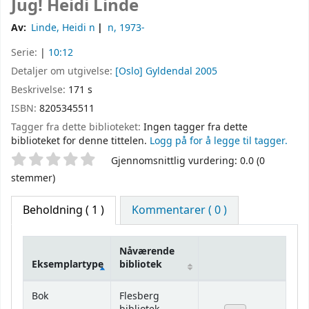
Jug!
Heidi Linde
Av:
Linde, Heidi n
n
, 1973-
Serie:
|
10:12
Detaljer om utgivelse:
[Oslo]
Gyldendal
2005
Beskrivelse:
171 s
ISBN:
8205345511
Tagger fra dette biblioteket:
Ingen tagger fra dette
biblioteket for denne tittelen.
Logg på for å legge til tagger.
Stjernevurdering
Gjennomsnittlig vurdering: 0.0 (0
stemmer)
Beholdning
( 1 )
Kommentarer ( 0 )
Nåværende
Eksemplartype
bibliotek
Beholdning
Bok
Flesberg