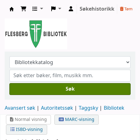
Søkehistorikk
Tøm
Flesberg bibliotek
Søk
Avansert søk
Autoritetssøk
Taggsky
Bibliotek
Normal visning
MARC-visning
ISBD-visning