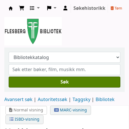
Søkehistorikk
Tøm
Flesberg bibliotek
Søk
Avansert søk
Autoritetssøk
Taggsky
Bibliotek
Normal visning
MARC-visning
ISBD-visning