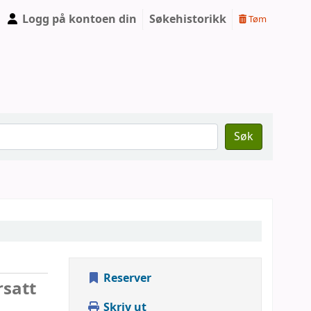
Logg på kontoen din
Søkehistorikk
Tøm
Søk
Reserver
rsatt
Skriv ut