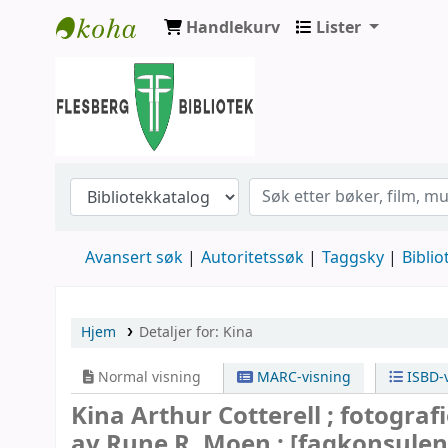
Handlekurv
Lister
Flesberg bibliotek
Avansert søk
Autoritetssøk
Taggsky
Biblio
Hjem
Detaljer for:
Kina
Normal visning
MARC-visning
ISBD-v
Kina
Arthur Cotterell ; fotografi
av Rune R. Moen ; [fagkonsule