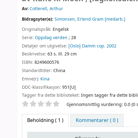
Av:
Cotterell, Arthur
Bidragsyter(e):
Simonsen, Erlend Gram
[medarb.]
Originalspråk:
Engelsk
Serie:
Oppdag verden
; 28
Detaljer om utgivelse:
[Oslo]
Damm
cop. 2002
Beskrivelse:
63 s. ill. 29 cm
ISBN:
8249600576
Standardtitler:
China
Emne(r):
Kina
DDC-klassifikasjon:
951[U]
Tagger fra dette biblioteket:
Ingen tagger fra dette bibli
Stjernevurdering
Gjennomsnittlig vurdering: 0.0 (0
Beholdning
( 1 )
Kommentarer ( 0 )