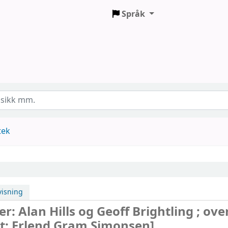
Språk
tek
isning
er: Alan Hills og Geoff Brightling ; ove
nt: Erlend Gram Simonsen]