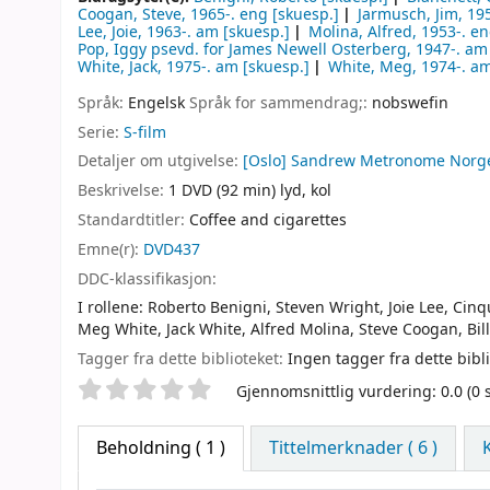
Coogan, Steve
, 1965-
. eng
[skuesp.]
Jarmusch, Jim
, 19
Lee, Joie
, 1963-
. am
[skuesp.]
Molina, Alfred
, 1953-
. e
Pop, Iggy psevd. for James Newell Osterberg
, 1947-
. am
White, Jack
, 1975-
. am
[skuesp.]
White, Meg
, 1974-
. a
Språk:
Engelsk
Språk for sammendrag;:
nobswefin
Serie:
S-film
Detaljer om utgivelse:
[Oslo]
Sandrew Metronome Norg
Beskrivelse:
1 DVD (92 min) lyd, kol
Standardtitler:
Coffee and cigarettes
Emne(r):
DVD437
DDC-klassifikasjon:
I rollene: Roberto Benigni, Steven Wright, Joie Lee, Cin
Meg White, Jack White, Alfred Molina, Steve Coogan, Bill
Tagger fra dette biblioteket:
Ingen tagger fra dette bibli
Stjernevurdering
Gjennomsnittlig vurdering: 0.0 (0
Beholdning
( 1 )
Tittelmerknader ( 6 )