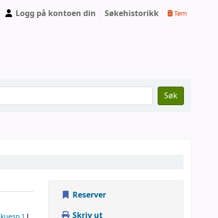
Logg på kontoen din
Søkehistorikk
Tøm
Søk
Reserver
Skriv ut
kuesp.]