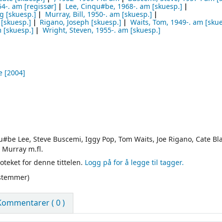
54-
. am
[regissør]
Lee, Cinqu#be
, 1968-
. am
[skuesp.]
ng
[skuesp.]
Murray, Bill
, 1950-
. am
[skuesp.]
[skuesp.]
Rigano, Joseph
[skuesp.]
Waits, Tom
, 1949-
. am
[skue
m
[skuesp.]
Wright, Steven
, 1955-
. am
[skuesp.]
e
[2004]
qu#be Lee, Steve Buscemi, Iggy Pop, Tom Waits, Joe Rigano, Cate Bl
 Murray m.fl.
oteket for denne tittelen.
Logg på for å legge til tagger.
 stemmer)
Kommentarer ( 0 )