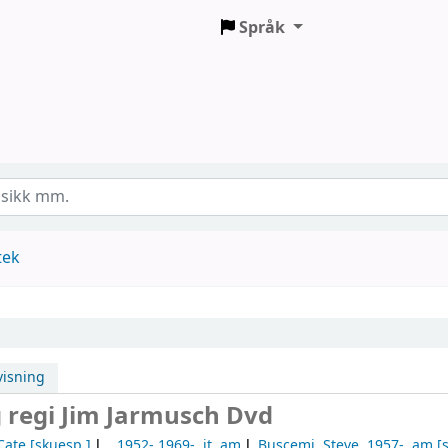
Språk
tek
isning
 regi Jim Jarmusch
Dvd
Cate
[skuesp.]
, 1952- 1969-
. it. am
Buscemi, Steve
, 1957-
. am
[s