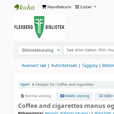
Handlekurv
Lister
Flesberg bibliotek
Avansert søk
Autoritetssøk
Taggsky
Biblio
Hjem
Detaljer for:
Coffee and cigarettes
Normal visning
MARC-visning
ISBD-v
Coffee and cigarettes
manus og
Bidragsyter(e):
Benigni, Roberto
[skuesp.]
Blanchett, 