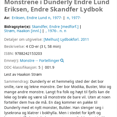
Monstrene i Dunderly
Endre Lund
Eriksen, Endre Skandfer
Lydbok
Av:
Eriksen, Endre Lund n
, 1977-
n
, 1977-
Bidragsyter(e):
Skandfer, Endre
[medforf.]
Strøm, Haakon
[innl.]
, 1976-
. n. n
Detaljer om utgivelse:
[Melhus]
Lydbokforl.
2011
Beskrivelse:
4 CD-er (3 t, 58 min)
ISBN:
9788242153203
Emne(r):
Monstre -- Fortellinger
DDC-klassifikasjon:
5
001.9
Lest av Haakon Strøm
Sammendrag:
Dunderly er et hemmelig sted der det bor
snille, rare og lekne monstre. Der bor Modika, Buster, Moi og
mange andre monstre. Langt fra folk og høyt til fjells kan de
leke og brøle og være så monstrete de bare vil. Uten at noen
forteller dem hva de må. En dag kommer en pakke til
Dunderly med et nytt monster, Bulder. Han slenger seg i
lysekrona og klatrer i bokhylla. Men i stedet for kjeft og