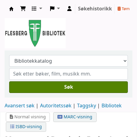
Søkehistorikk
Tøm
Flesberg bibliotek
Søk
Avansert søk
Autoritetssøk
Taggsky
Bibliotek
Normal visning
MARC-visning
ISBD-visning