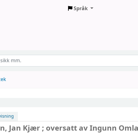
Språk
tek
isning
n, Jan Kjær ; oversatt av Ingunn Oml