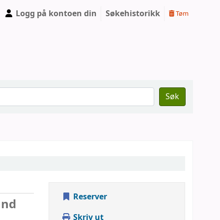
Logg på kontoen din
Søkehistorikk
Tøm
Søk
Reserver
and
Skriv ut