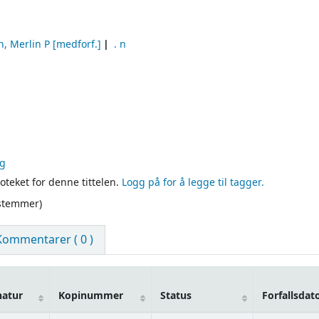
, Merlin P
[medforf.]
. n
ng
oteket for denne tittelen.
Logg på for å legge til tagger.
 stemmer)
Kommentarer ( 0 )
natur
Kopinummer
Status
Forfallsdat