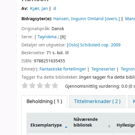
Av:
Kjær, Jan
d
Bidragsyter(e):
Hansen, Ingunn Omland
[overs.]
Mann
Originalspråk:
Dansk
Serie:
|
Taynikma
; [6]
Detaljer om utgivelse:
[Oslo]
Schibsted
cop. 2009
Beskrivelse:
71 s. kol. ill
ISBN:
9788251635455
Emne(r):
Fantastiske fortellinger
Tegneserier
Tegni
Tagger fra dette biblioteket:
Ingen tagger fra dette bibli
Stjernevurdering
Gjennomsnittlig vurdering: 0.0 (0
Beholdning
( 1 )
Tittelmerknader ( 2 )
Nåværende
Eksemplartype
bibliotek
Hyllesig