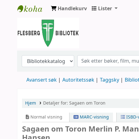
Handlekurv
Lister
Flesberg bibliotek
Avansert søk
Autoritetssøk
Taggsky
Biblio
Hjem
Detaljer for:
Sagaen om Toron
Normal visning
MARC-visning
ISBD-v
Sagaen om Toron
Merlin P. Man
Hansen