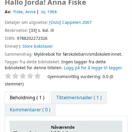
Hallo Jorda!
Anna Fiske
Av:
Fiske, Anna
sv
, 1964-
Detaljer om utgivelse:
[Oslo]
Cappelen
2007
Beskrivelse:
[33] s. kol. ill
ISBN:
9788202272326
Emne(r):
Store bokstaver
Sammendrag:
Myldrebok for førskolebarn/småskoletrinnet.
Tagger fra dette biblioteket:
Ingen tagger fra dette
biblioteket for denne tittelen.
Logg på for å legge til tagger.
Stjernevurdering
Gjennomsnittlig vurdering: 0.0 (0
stemmer)
Beholdning
( 1 )
Tittelmerknader ( 1 )
Kommentarer ( 0 )
Nåværende