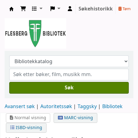
Søkehistorikk
Tøm
Flesberg bibliotek
Søk
Avansert søk
Autoritetssøk
Taggsky
Bibliotek
Normal visning
MARC-visning
ISBD-visning