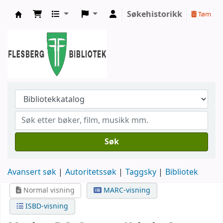
Søkehistorikk
Tøm
Flesberg bibliotek
Søk
Avansert søk
Autoritetssøk
Taggsky
Bibliotek
Normal visning
MARC-visning
ISBD-visning