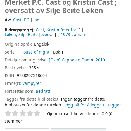
Merket
P.C. Cast og Kristin Cast ;
oversatt av Silje Beite Løken
Av:
Cast, P.C
am
Bidragsyter(e):
Cast, Kristin
[medforf.]
Løken, Silje Beite
[overs.]
, 1973-
. am. n
Originalspråk:
Engelsk
Serie:
|
House of night
; Bok 1
Detaljer om utgivelse:
[Oslo]
Cappelen Damm
2010
Beskrivelse:
335 s
ISBN:
9788202318604
Emne(r):
Vampyrer
Fortsettes som:
Bedratt
Tagger fra dette biblioteket:
Ingen tagger fra dette
biblioteket for denne tittelen.
Logg på for å legge til tagger.
Stjernevurdering
Gjennomsnittlig vurdering: 0.0 (0
stemmer)