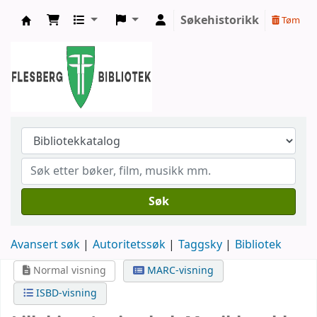
Søkehistorikk
Tøm
Flesberg bibliotek
Søk
Avansert søk
Autoritetssøk
Taggsky
Bibliotek
Normal visning
MARC-visning
ISBD-visning