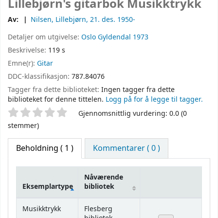
Lillebjørn's gitarbok
Musikktrykk
Av:
Nilsen, Lillebjørn
, 21. des. 1950-
Detaljer om utgivelse:
Oslo
Gyldendal
1973
Beskrivelse:
119 s
Emne(r):
Gitar
DDC-klassifikasjon:
787.84076
Tagger fra dette biblioteket:
Ingen tagger fra dette
biblioteket for denne tittelen.
Logg på for å legge til tagger.
Stjernevurdering
Gjennomsnittlig vurdering: 0.0 (0
stemmer)
Beholdning
( 1 )
Kommentarer ( 0 )
Nåværende
Eksemplartype
bibliotek
Beholdning
Musikktrykk
Flesberg