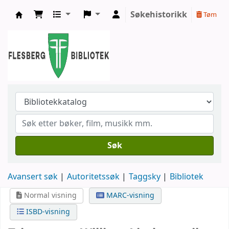
Søkehistorikk
Tøm
Flesberg bibliotek
Søk
Avansert søk
Autoritetssøk
Taggsky
Bibliotek
Normal visning
MARC-visning
ISBD-visning