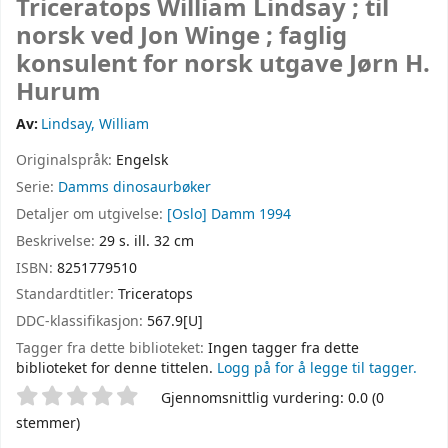
Triceratops
William Lindsay ; til
norsk ved Jon Winge ; faglig
konsulent for norsk utgave Jørn H.
Hurum
Av:
Lindsay, William
Originalspråk:
Engelsk
Serie:
Damms dinosaurbøker
Detaljer om utgivelse:
[Oslo]
Damm
1994
Beskrivelse:
29 s. ill. 32 cm
ISBN:
8251779510
Standardtitler:
Triceratops
DDC-klassifikasjon:
567.9[U]
Tagger fra dette biblioteket:
Ingen tagger fra dette
biblioteket for denne tittelen.
Logg på for å legge til tagger.
Stjernevurdering
Gjennomsnittlig vurdering: 0.0 (0
stemmer)