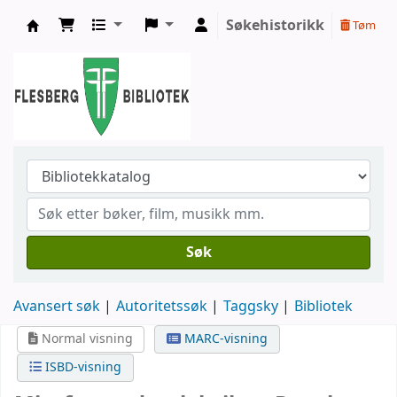
Søkehistorikk
Tøm
Flesberg bibliotek
Søk
Avansert søk
Autoritetssøk
Taggsky
Bibliotek
Normal visning
MARC-visning
ISBD-visning