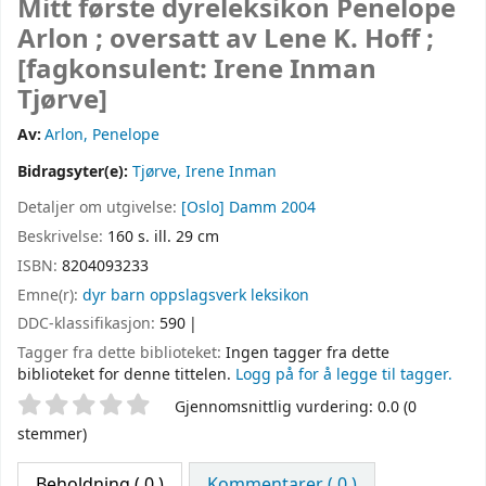
Mitt første dyreleksikon
Penelope
Arlon ; oversatt av Lene K. Hoff ;
[fagkonsulent: Irene Inman
Tjørve]
Av:
Arlon, Penelope
Bidragsyter(e):
Tjørve, Irene Inman
Detaljer om utgivelse:
[Oslo]
Damm
2004
Beskrivelse:
160 s. ill. 29 cm
ISBN:
8204093233
Emne(r):
dyr barn oppslagsverk leksikon
DDC-klassifikasjon:
590
Tagger fra dette biblioteket:
Ingen tagger fra dette
biblioteket for denne tittelen.
Logg på for å legge til tagger.
Stjernevurdering
Gjennomsnittlig vurdering: 0.0 (0
stemmer)
Beholdning
( 0 )
Kommentarer ( 0 )