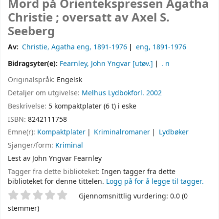
Mord på Orientekspressen
Agatha
Christie ; oversatt av Axel S.
Seeberg
Av:
Christie, Agatha eng
, 1891-1976
eng
, 1891-1976
Bidragsyter(e):
Fearnley, John Yngvar
[utøv.]
. n
Originalspråk:
Engelsk
Detaljer om utgivelse:
Melhus
Lydbokforl.
2002
Beskrivelse:
5 kompaktplater (6 t) i eske
ISBN:
8242111758
Emne(r):
Kompaktplater
Kriminalromaner
Lydbøker
Sjanger/form:
Kriminal
Lest av John Yngvar Fearnley
Tagger fra dette biblioteket:
Ingen tagger fra dette
biblioteket for denne tittelen.
Logg på for å legge til tagger.
Stjernevurdering
Gjennomsnittlig vurdering: 0.0 (0
stemmer)