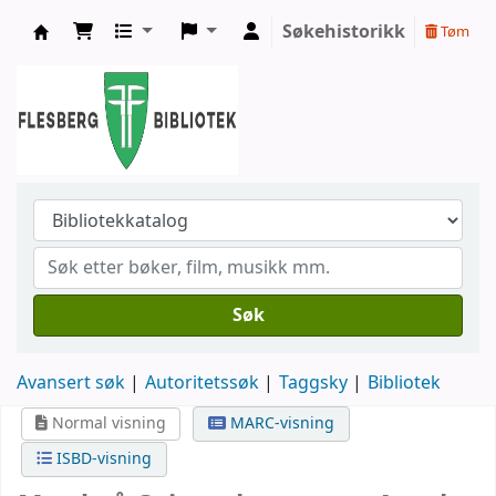
Søkehistorikk
Tøm
Flesberg bibliotek
Søk
Avansert søk
Autoritetssøk
Taggsky
Bibliotek
Normal visning
MARC-visning
ISBD-visning