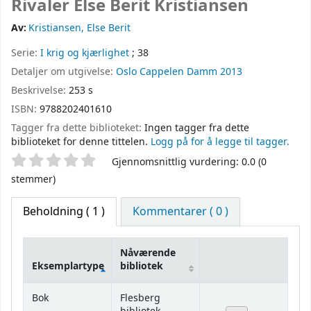
Rivaler
Else Berit Kristiansen
Av:
Kristiansen, Else Berit
Serie:
I krig og kjærlighet
; 38
Detaljer om utgivelse:
Oslo
Cappelen Damm
2013
Beskrivelse:
253 s
ISBN:
9788202401610
Tagger fra dette biblioteket:
Ingen tagger fra dette
biblioteket for denne tittelen.
Logg på for å legge til tagger.
Stjernevurdering
Gjennomsnittlig vurdering: 0.0 (0
stemmer)
Beholdning
( 1 )
Kommentarer ( 0 )
Nåværende
Eksemplartype
bibliotek
Beholdning
Bok
Flesberg