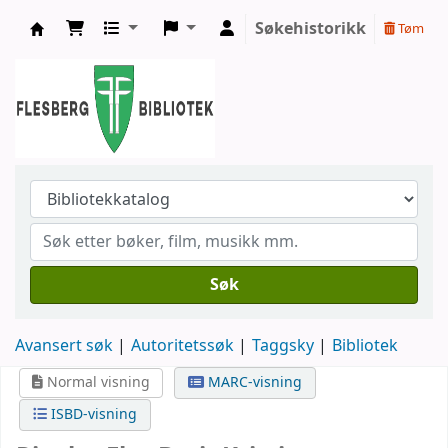
Søkehistorikk
Tøm
Flesberg bibliotek
Søk
Avansert søk
Autoritetssøk
Taggsky
Bibliotek
Normal visning
MARC-visning
ISBD-visning