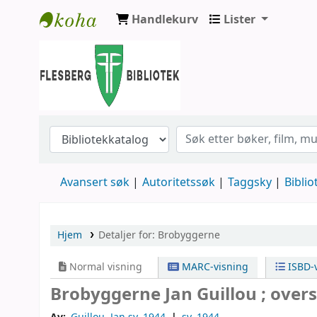
Handlekurv
Lister
Flesberg bibliotek
Avansert søk
Autoritetssøk
Taggsky
Biblio
Hjem
Detaljer for:
Brobyggerne
Normal visning
MARC-visning
ISBD-v
Brobyggerne
Jan Guillou ; over