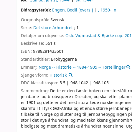
Av:
Guillou, Jan sv
, 1944-
sv
, 1944-
Bidragsyter(e):
Engen, Bodil
[overs.]
, 1950-
. n
Originalspråk:
Svensk
Serie:
Det store århundret
; 1
|
Detaljer om utgivelse:
Oslo
Vigmostad & Bjørke
cop. 201
Beskrivelse:
561 s
ISBN:
9788281433601
Standardtitler:
Brobyggarna
Emne(r):
Norge -- Historie -- 1884-1905 -- Fortellinger
Sjanger/form:
Historisk
DDC-klassifikasjon:
5 5
948.1042
948.105
Sammendrag:
Dette er den første boken i en storslått 
jernbane- og brobyggere i Dresden, og skal etter plane
er 1901 og dette er det mest storartede norske ingeniør
skamfull til tysk Øst-Afrika og et enda større jernbane
tilbake til Norge og slutter seg til jernbanebyggingen 
stor i det nye århundret, og med teknikkens gjennombrud
blodigste og mest dramatiske århundret noensinne. Utg