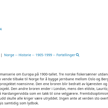
4
Norge -- Historie -- 1905-1999 -- Fortellinger
romanserie om Europa på 1900-tallet. Tre norske fiskersønner utdann
n vende tilbake til Norge for å bygge jernbane mellom Oslo og Ber
prosjektet noensinne. Den ene broren blir bedratt av kjæresten og 
prosjekt. Den andre broren ender i London, mens den eldste, Lauritz
på Hardangervidda som en takk til sine velgjørere. Fremtidsoptimis
d skulle alle kriger være utryddet. Ingen ante at verden sto over
is samtidig som lydbok.