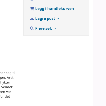
Legg i handlekurven
Lagre post
Flere søk
er seg til
gen. Året
flykter
, vender
men var
for det