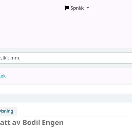
Språk
tek
isning
satt av Bodil Engen