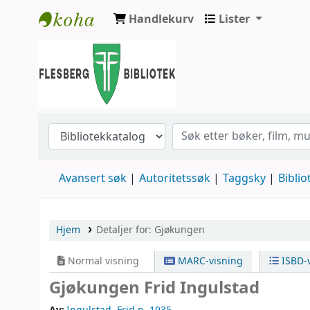
Handlekurv
Lister
Flesberg bibliotek
Avansert søk
Autoritetssøk
Taggsky
Biblio
Hjem
Detaljer for:
Gjøkungen
Normal visning
MARC-visning
ISBD-v
Gjøkungen
Frid Ingulstad