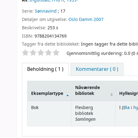
Av:
Ingulstad, Frid n
, 1935-
Serie:
Sønnavind
; 17
Detaljer om utgivelse:
Oslo
Damm
2007
Beskrivelse:
253 s
ISBN:
9788204134769
Tagger fra dette biblioteket:
Ingen tagger fra dette bibli
Stjernevurdering
Gjennomsnittlig vurdering: 0.0 (0
Beholdning
( 1 )
Kommentarer ( 0 )
Nåværende
Eksemplartype
bibliotek
Hyllesig
Beholdning
Bok
Flesberg
I (
Bla i h
bibliotek
Samlingen