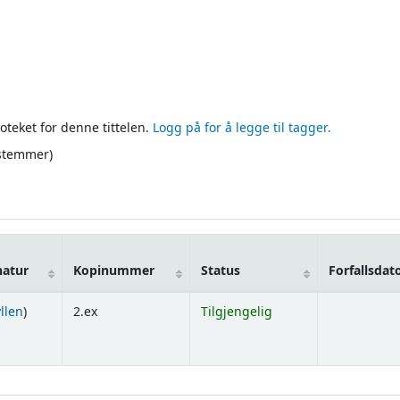
oteket for denne tittelen.
Logg på for å legge til tagger.
 stemmer)
natur
Kopinummer
Status
Forfallsdat
(Åpnes under)
yllen
)
2.ex
Tilgjengelig