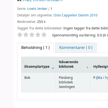
Av:
Prøis, Christin Grilstad n
Serie:
Livets lenker
; 1
Detaljer om utgivelse:
Oslo
Cappelen Damm
2010
Beskrivelse:
253 s
Tagger fra dette biblioteket:
Ingen tagger fra dette bibli
Stjernevurdering
Gjennomsnittlig vurdering: 0.0 (0
Beholdning
( 1 )
Kommentarer ( 0 )
Nåværende
Eksemplartype
bibliotek
Hyllesig
Beholdning
Bok
Flesberg
P (
Bla i h
bibliotek
Samlingen