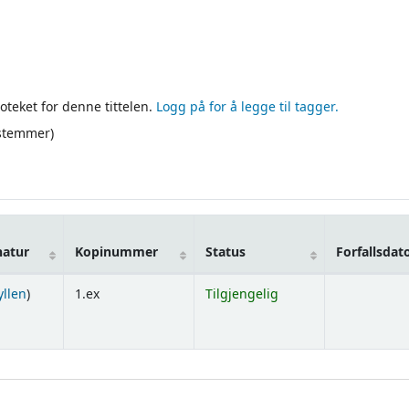
oteket for denne tittelen.
Logg på for å legge til tagger.
 stemmer)
natur
Kopinummer
Status
Forfallsdat
(Åpnes under)
yllen
)
1.ex
Tilgjengelig