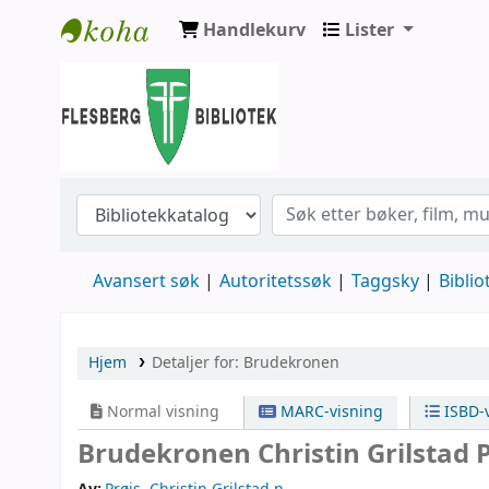
Handlekurv
Lister
Flesberg bibliotek
Avansert søk
Autoritetssøk
Taggsky
Biblio
Hjem
Detaljer for:
Brudekronen
Normal visning
MARC-visning
ISBD-v
Brudekronen
Christin Grilstad 