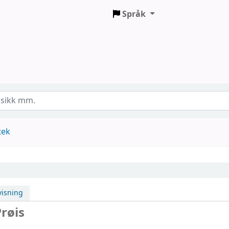
Språk
tek
isning
Prøis